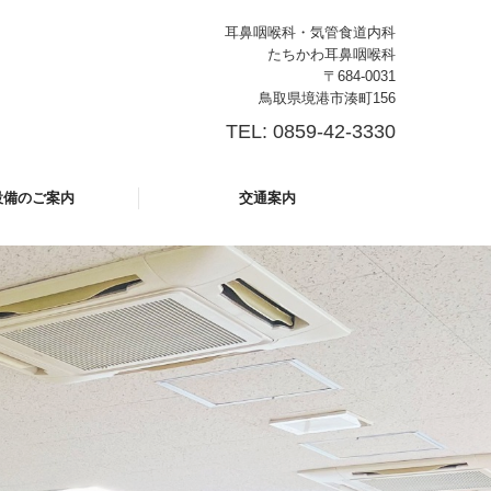
耳鼻咽喉科・気管食道内科
たちかわ耳鼻咽喉科
〒684-0031
鳥取県境港市湊町156
TEL: 0859-42-3330
設備のご案内
交通案内